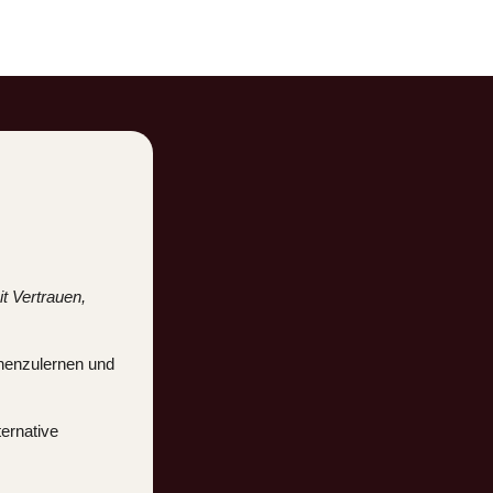
t Vertrauen,
nnenzulernen und
ternative