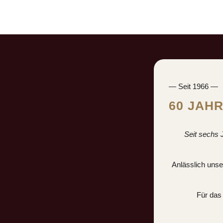
— Seit 1966 —
60 JAH
Seit sechs 
Anlässlich unse
Für das 