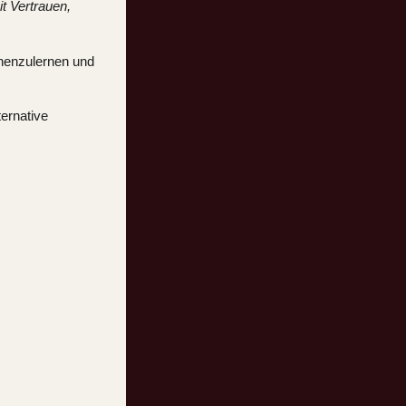
t Vertrauen,
nnenzulernen und
ternative